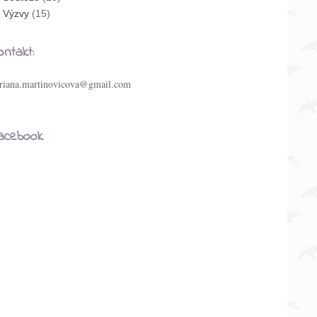
Výzvy
(15)
ontakt:
riana.martinovicova@gmail.com
acebook