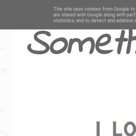
This site uses cookies from Google to d
are shared with Google along with perf
statistics, and to detect and address 
Someth