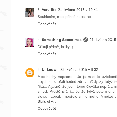
Veru-life
21. května 2015 v 19:41
Souhlasím, moc pěkně napsano
Odpovědět
Something Sometimes
21. května 2015
Děkuji pěkně, holky :)
Odpovědět
Unknown
23. května 2015 v 8:32
Moc hezky napsáno... Já jsem si to uvědomil
abychom si přáli hodně zdraví. Vždycky, když js
říká... A jasně, že jsem tomu člověku nepřála n
smysl. Prostě přání... Jenže když potom onem
slova, naopak - nepřeje si nic jiného. A může 
Skills of Art
Odpovědět