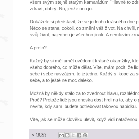
všem svým stejně starým kamarádům "Hlavně to zdraví
zdraví, dobrý. No, jenže ono jo.
Dokážete si představit, že se jednoho krásného dne p
Něco se stane, cokoli, co změní váš život. Na chvíli, 
svůj život, najednou je všechno jinak. A nemluvím zro
A proto?
Každý by si měl umět uvědomit krásné okamžiky, které
všeho dobrého, co může dělat. Víte, mám pocit, že lidi
sebe i sebe navzájem, to je jedno. Každý si kope za se
sebe, a to ještě ne moc daleko.
Možná by někdy stálo za to zvednout hlavu, rozhlédno
Proč? Protože lidé jsou dneska dost hrdí na to, aby o 
nevíte, kdy sami budete potřebovat takovou nabídku.
Víte, jak se může člověku ulevit, když vidí natažen
v
16:30