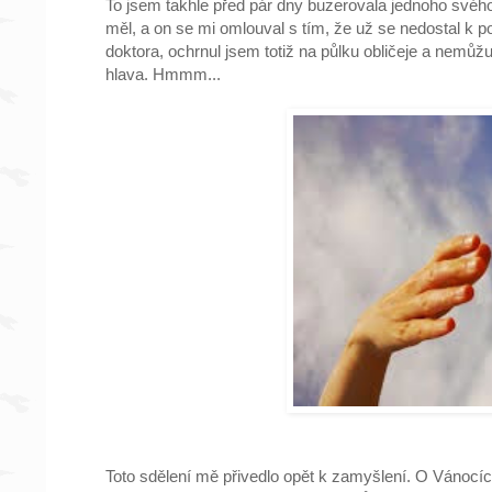
To jsem takhle před pár dny buzerovala jednoho svého 
měl, a on se mi omlouval s tím, že už se nedostal k 
doktora, ochrnul jsem totiž na půlku obličeje a nemůž
hlava. Hmmm...
Toto sdělení mě přivedlo opět k zamyšlení. O Vánocích