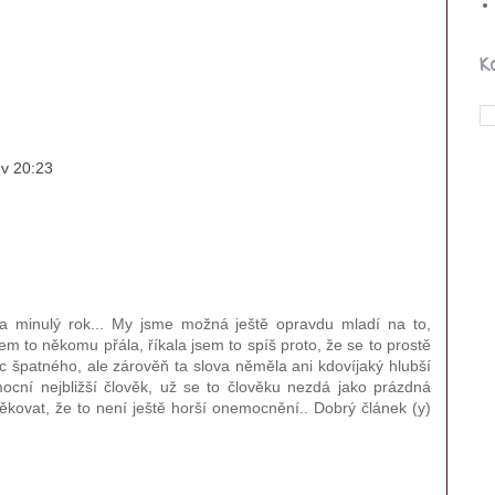
K
 v 20:23
a minulý rok... My jsme možná ještě opravdu mladí na to,
em to někomu přála, říkala jsem to spíš proto, že se to prostě
ic špatného, ale zárověň ta slova něměla ani kdovíjaký hlubší
ocní nejbližší člověk, už se to člověku nezdá jako prázdná
děkovat, že to není ještě horší onemocnění.. Dobrý článek (y)