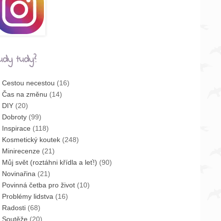
udy tudy?
Cestou necestou
(16)
Čas na změnu
(14)
DIY
(20)
Dobroty
(99)
Inspirace
(118)
Kosmetický koutek
(248)
Minirecenze
(21)
Můj svět (roztáhni křídla a leť!)
(90)
Novinařina
(21)
Povinná četba pro život
(10)
Problémy lidstva
(16)
Radosti
(68)
Soutěže
(20)