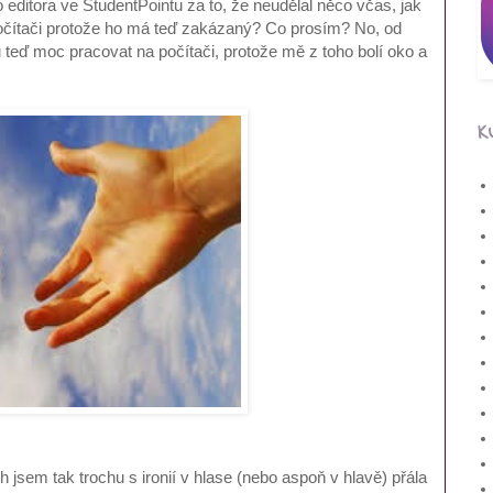
editora ve StudentPointu za to, že neudělal něco včas, jak
počítači protože ho má teď zakázaný? Co prosím? No, od
u teď moc pracovat na počítači, protože mě z toho bolí oko a
K
 jsem tak trochu s ironií v hlase (nebo aspoň v hlavě) přála