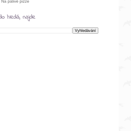
Na pálivé pizze
do hledá, najde