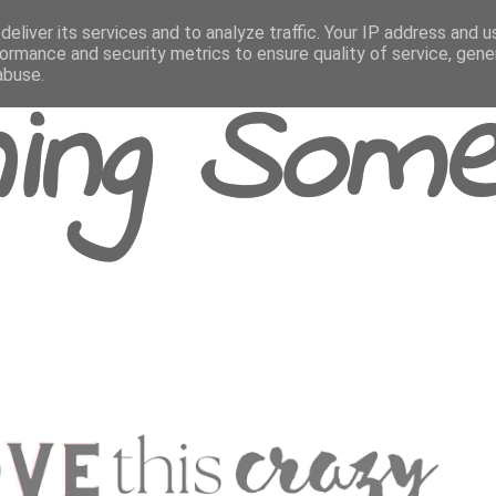
eliver its services and to analyze traffic. Your IP address and 
ormance and security metrics to ensure quality of service, gen
abuse.
ing Some