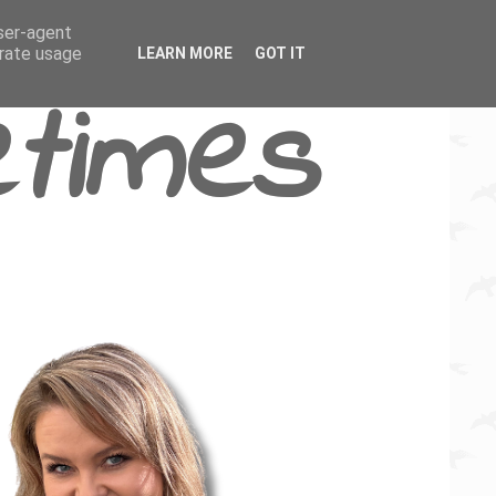
user-agent
erate usage
LEARN MORE
GOT IT
times