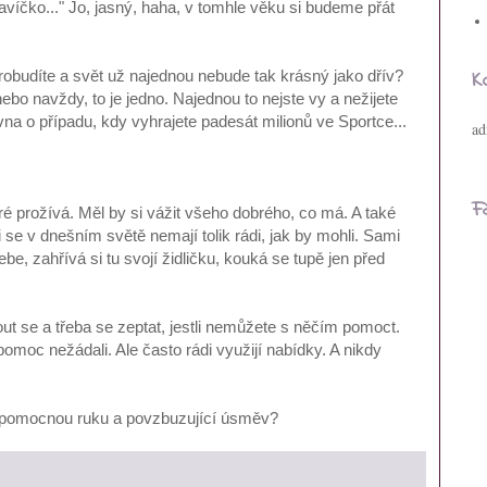
čko..." Jo, jasný, haha, v tomhle věku si budeme přát
K
robudíte a svět už najednou nebude tak krásný jako dřív?
nebo navždy, to je jedno. Najednou to nejste vy a nežijete
vna o případu, kdy vyhrajete padesát milionů ve Sportce...
ad
F
 prožívá. Měl by si vážit všeho dobrého, co má. A také
 se v dnešním světě nemají tolik rádi, jak by mohli. Sami
be, zahřívá si tu svojí židličku, kouká se tupě jen před
ut se a třeba se zeptat, jestli nemůžete s něčím pomoct.
pomoc nežádali. Ale často rádi využijí nabídky. A nikdy
ou pomocnou ruku a povzbuzující úsměv?