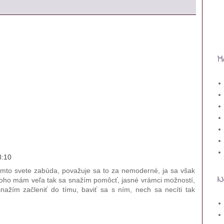
M
8:10
tomto svete zabúda, považuje sa to za nemoderné, ja sa však
N
 toho mám veľa tak sa snažím pomôcť, jasné vrámci možností,
nažím začleniť do tímu, baviť sa s ním, nech sa necíti tak