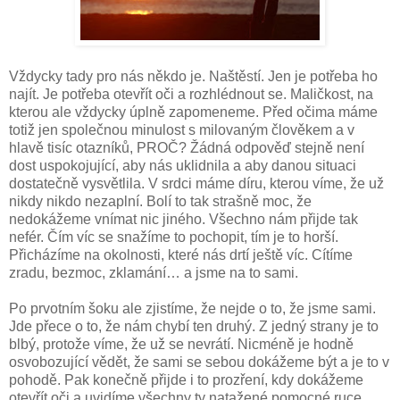
Vždycky tady pro nás někdo je. Naštěstí. Jen je potřeba ho
najít. Je potřeba otevřít oči a rozhlédnout se. Maličkost, na
kterou ale vždycky úplně zapomeneme. Před očima máme
totiž jen společnou minulost s milovaným člověkem a v
hlavě tisíc otazníků, PROČ? Žádná odpověď stejně není
dost uspokojující, aby nás uklidnila a aby danou situaci
dostatečně vysvětlila. V srdci máme díru, kterou víme, že už
nikdy nikdo nezaplní. Bolí to tak strašně moc, že
nedokážeme vnímat nic jiného. Všechno nám přijde tak
nefér. Čím víc se snažíme to pochopit, tím je to horší.
Přicházíme na okolnosti, které nás drtí ještě víc. Cítíme
zradu, bezmoc, zklamání… a jsme na to sami.
Po prvotním šoku ale zjistíme, že nejde o to, že jsme sami.
Jde přece o to, že nám chybí ten druhý. Z jedný strany je to
blbý, protože víme, že už se nevrátí. Nicméně je hodně
osvobozující vědět, že sami se sebou dokážeme být a je to v
pohodě. Pak konečně přijde i to prozření, kdy dokážeme
otevřít oči a uvidíme všechny ty natažené pomocné ruce.