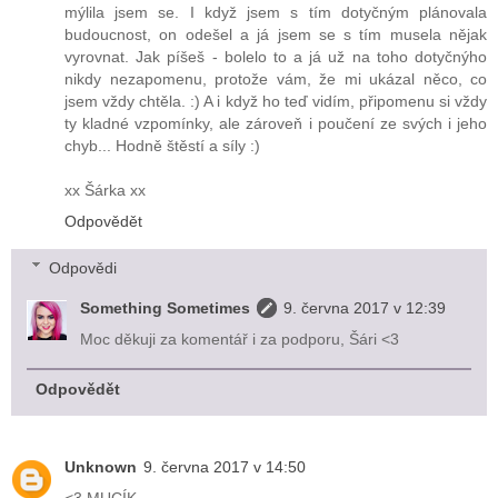
mýlila jsem se. I když jsem s tím dotyčným plánovala
budoucnost, on odešel a já jsem se s tím musela nějak
vyrovnat. Jak píšeš - bolelo to a já už na toho dotyčnýho
nikdy nezapomenu, protože vám, že mi ukázal něco, co
jsem vždy chtěla. :) A i když ho teď vidím, připomenu si vždy
ty kladné vzpomínky, ale zároveň i poučení ze svých i jeho
chyb... Hodně štěstí a síly :)
xx Šárka xx
Odpovědět
Odpovědi
Something Sometimes
9. června 2017 v 12:39
Moc děkuji za komentář i za podporu, Šári <3
Odpovědět
Unknown
9. června 2017 v 14:50
<3 MUCÍK