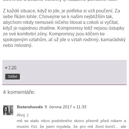
Z každé situace, když to jde, je potřeba si vzít poučení. Za
sebe říkám tohle: Chovejme se k našim nejbližším tak,
abychom nikdy nemuseli ničeho litovat a cokoli si vyčítat,
když je najednou ztratíme. Kompromisy totiž nejsou ústupky
ze své komfortní zóny. Kompromisy jsou klíčem ke
spokojeným vztahům, ať už jde o vztah rodinný, kamarádský
nebo milostný.
v
7:20
Sdílet
4 komentáře:
Sistershoods
9. června 2017 v 11:33
Ahoj :)
mě se stalo něco podobného skoro přesně před rokem a
musím říct, že jsem myslela, že pro mě život končí... ale