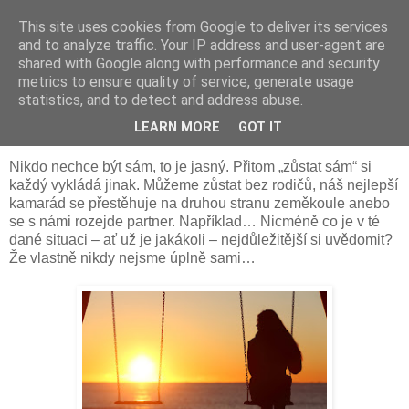
This site uses cookies from Google to deliver its services
Something Sometimes
and to analyze traffic. Your IP address and user-agent are
shared with Google along with performance and security
metrics to ensure quality of service, generate usage
statistics, and to detect and address abuse.
pátek 9. června 2017
Když člověk „zůstane sám“
LEARN MORE
GOT IT
Nikdo nechce být sám, to je jasný. Přitom „zůstat sám“ si
každý vykládá jinak. Můžeme zůstat bez rodičů, náš nejlepší
kamarád se přestěhuje na druhou stranu zeměkoule anebo
se s námi rozejde partner. Například… Nicméně co je v té
dané situaci – ať už je jakákoli – nejdůležitější si uvědomit?
Že vlastně nikdy nejsme úplně sami…