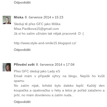
Odpovědět
Miska
8. července 2014 v 15:23
Sleduji tě přes GFC jako Miška
Misa.Pavlikova15@gmail.com
Já si ho zatím užívám tak nějak pracovně :D :(
http://www.style-and-smile15.blogspot.cz/
Odpovědět
Přírodní svět
8. července 2014 v 17:04
Přes GFC sleduji jako Lady eS
Email mám v případě výhry na blogu. Nepíši ho kvůli
spamu.
No zatím nijak, loňské bylo daleko lepší. Každý den
koupačka a opalovačka u řeky a letos je pořád zataženo a
prší, no mám dovolenou a zatím nuda..
Odpovědět