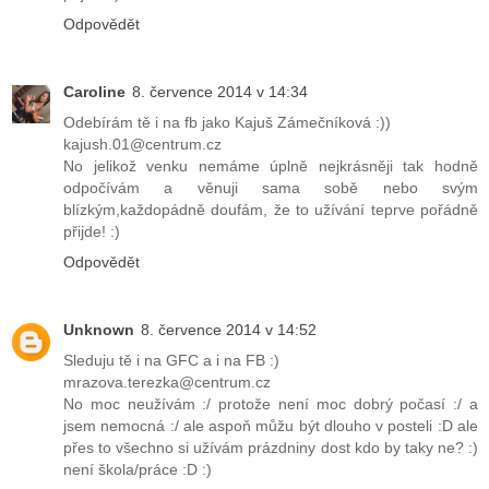
Odpovědět
Caroline
8. července 2014 v 14:34
Odebírám tě i na fb jako Kajuš Zámečníková :))
kajush.01@centrum.cz
No jelikož venku nemáme úplně nejkrásněji tak hodně
odpočívám a věnuji sama sobě nebo svým
blízkým,každopádně doufám, že to užívání teprve pořádně
přijde! :)
Odpovědět
Unknown
8. července 2014 v 14:52
Sleduju tě i na GFC a i na FB :)
mrazova.terezka@centrum.cz
No moc neužívám :/ protože není moc dobrý počasí :/ a
jsem nemocná :/ ale aspoň můžu být dlouho v posteli :D ale
přes to všechno si užívám prázdniny dost kdo by taky ne? :)
není škola/práce :D :)