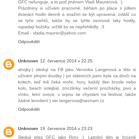
GFC nefunguje, a to pod jménem Vladi Maurerová. :)
Prázdniny si užívám pracovně, běhám po place s jídlem
dvanáct hodin denně a snažím se být upravená, zvlášť co
se týče nehtů, takže by se tyhle neonové laky hodily,
vypadají božsky, určitě by se nepřehlédly. :3
Email - vladia.maurer@yahoo.com
Odpovědět
Unknown
12. července 2014 v 22:25
ahojky:) sleduji na FB jako Veronika Langerová a léto si
užívám plnými doušky:) po státnicích jsem byla na dovči na
kolech, teď mě čeká moře, hory, každý den brusle nebo
kolo, beach volejbal, zmrzlinky, večerní procházky, pivo a
vínko, letní ovoce, v srpnu se chystám na festival, takže
žádné lenošení:) ver.langerova@seznam.cz
Odpovědět
Unknown
19. července 2014 v 23:23
Sleduji přes GFC jako Rory :). Letošní léto je hrozně