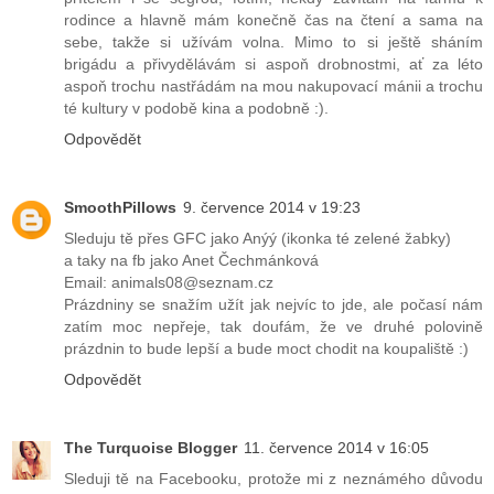
rodince a hlavně mám konečně čas na čtení a sama na
sebe, takže si užívám volna. Mimo to si ještě sháním
brigádu a přivydělávám si aspoň drobnostmi, ať za léto
aspoň trochu nastřádám na mou nakupovací mánii a trochu
té kultury v podobě kina a podobně :).
Odpovědět
SmoothPillows
9. července 2014 v 19:23
Sleduju tě přes GFC jako Anýý (ikonka té zelené žabky)
a taky na fb jako Anet Čechmánková
Email: animals08@seznam.cz
Prázdniny se snažím užít jak nejvíc to jde, ale počasí nám
zatím moc nepřeje, tak doufám, že ve druhé polovině
prázdnin to bude lepší a bude moct chodit na koupaliště :)
Odpovědět
The Turquoise Blogger
11. července 2014 v 16:05
Sleduji tě na Facebooku, protože mi z neznámého důvodu