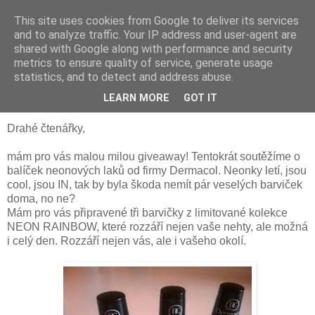
This site uses cookies from Google to deliver its services
Something Sometimes
and to analyze traffic. Your IP address and user-agent are
shared with Google along with performance and security
metrics to ensure quality of service, generate usage
statistics, and to detect and address abuse.
úterý 8. července 2014
Giveaway - neonky od Dermacol
LEARN MORE
GOT IT
Drahé čtenářky,
mám pro vás malou milou giveaway! Tentokrát soutěžíme o
balíček neonových laků od firmy Dermacol. Neonky letí, jsou
cool, jsou IN, tak by byla škoda nemít pár veselých barviček
doma, no ne?
Mám pro vás připravené tři barvičky z limitované kolekce
NEON RAINBOW, které rozzáří nejen vaše nehty, ale možná
i celý den. Rozzáří nejen vás, ale i vašeho okolí.