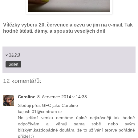
Vítězky vyberu 20. července a ozvu se jim na e-mail. Tak
hodně štěstí, dámy, a spoustu veselých dní!
v
14:20
Sdílet
12 komentářů:
Caroline
8. července 2014 v 14:33
Sleduji přes GFC jako Caroline
kajush.01@centrum.cz
No jelikož venku nemáme úplně nejkrásněji tak hodně
odpočívám a věnuji sama sobě nebo svým
blízkým,každopádně doufám, že to užívání teprve pořádně
přijde! :)