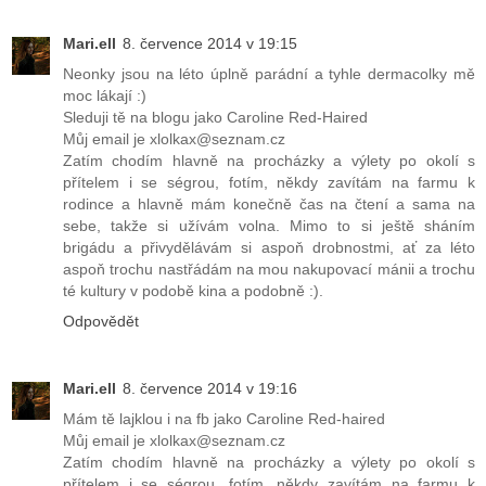
Mari.ell
8. července 2014 v 19:15
Neonky jsou na léto úplně parádní a tyhle dermacolky mě
moc lákají :)
Sleduji tě na blogu jako Caroline Red-Haired
Můj email je xlolkax@seznam.cz
Zatím chodím hlavně na procházky a výlety po okolí s
přítelem i se ségrou, fotím, někdy zavítám na farmu k
rodince a hlavně mám konečně čas na čtení a sama na
sebe, takže si užívám volna. Mimo to si ještě sháním
brigádu a přivydělávám si aspoň drobnostmi, ať za léto
aspoň trochu nastřádám na mou nakupovací mánii a trochu
té kultury v podobě kina a podobně :).
Odpovědět
Mari.ell
8. července 2014 v 19:16
Mám tě lajklou i na fb jako Caroline Red-haired
Můj email je xlolkax@seznam.cz
Zatím chodím hlavně na procházky a výlety po okolí s
přítelem i se ségrou, fotím, někdy zavítám na farmu k