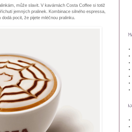
inkám, může slavit. V kavárnách Costa Coffee si totiž
příchutí jemných pralinek. Kombinace silného espressa,
odá pocit, že pijete mléčnou pralinku.
M
N