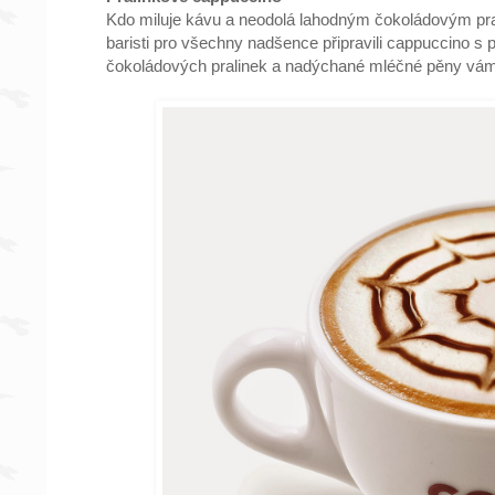
Kdo miluje kávu a neodolá lahodným čokoládovým pral
baristi pro všechny nadšence připravili cappuccino s 
čokoládových pralinek a nadýchané mléčné pěny vám d