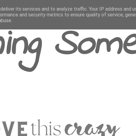
eliver its services and to analyze traffic. Your IP address and 
ormance and security metrics to ensure quality of service, gen
abuse.
ing Some