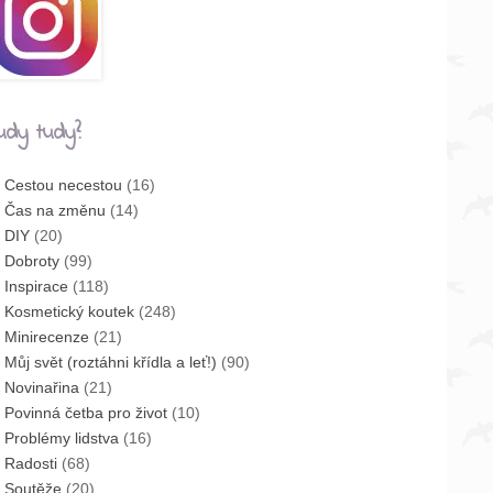
udy tudy?
Cestou necestou
(16)
Čas na změnu
(14)
DIY
(20)
Dobroty
(99)
Inspirace
(118)
Kosmetický koutek
(248)
Minirecenze
(21)
Můj svět (roztáhni křídla a leť!)
(90)
Novinařina
(21)
Povinná četba pro život
(10)
Problémy lidstva
(16)
Radosti
(68)
Soutěže
(20)