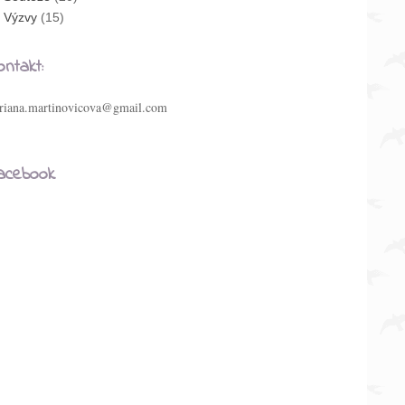
Výzvy
(15)
ontakt:
riana.martinovicova@gmail.com
acebook