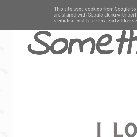
This site uses cookies from Google to d
are shared with Google along with perf
statistics, and to detect and address 
Someth