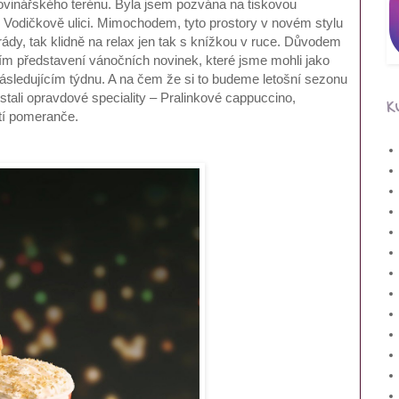
novinářského terénu. Byla jsem pozvána na tiskovou
 Vodičkově ulici. Mimochodem, tyto prostory v novém stylu
ády, tak klidně na relax jen tak s knížkou v ruce. Důvodem
ím představení vánočních novinek, které jsme mohli jako
 následujícím týdnu. A na čem že si to budeme letošní sezonu
tali opravdové speciality – Pralinkové cappuccino,
K
tí pomeranče.