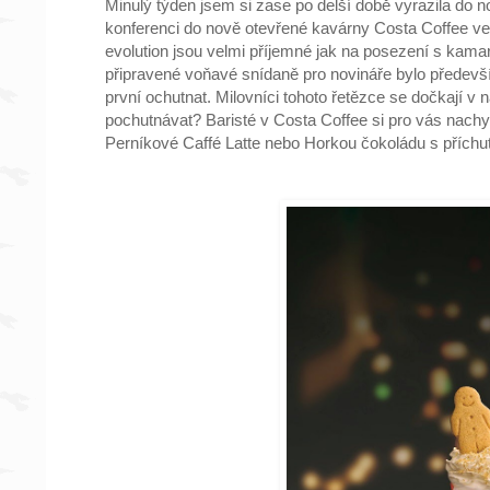
Minulý týden jsem si zase po delší době vyrazila do 
konferenci do nově otevřené kavárny Costa Coffee ve
evolution jsou velmi příjemné jak na posezení s kamar
připravené voňavé snídaně pro novináře bylo předevš
první ochutnat. Milovníci tohoto řetězce se dočkají v
pochutnávat? Baristé v Costa Coffee si pro vás nachys
Perníkové Caffé Latte nebo Horkou čokoládu s příchu