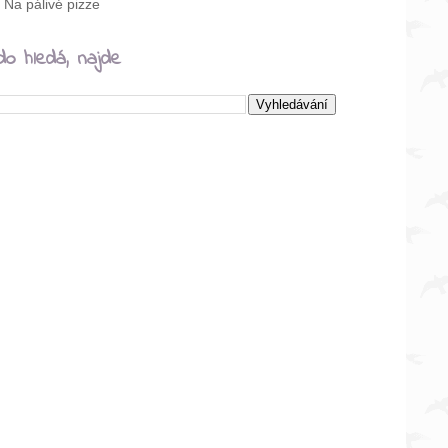
Na pálivé pizze
do hledá, najde