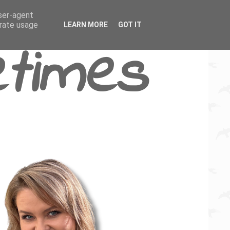
user-agent
erate usage
LEARN MORE
GOT IT
times