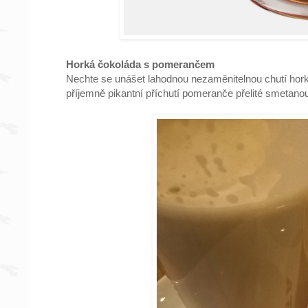
Horká čokoláda s pomerančem
Nechte se unášet lahodnou nezaměnitelnou chutí hork
příjemně pikantní příchutí pomeranče přelité smetan