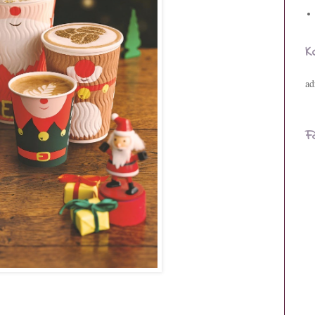
K
ad
F