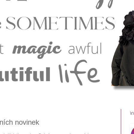
I
ních novinek