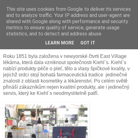
This site uses cookies from Google to deliver its services
Something Sometimes
and to analyze traffic. Your IP address and user-agent are
shared with Google along with performance and security
metrics to ensure quality of service, generate usage
statistics, and to detect and address abuse.
středa 1. července 2015
Vyhlášení soutěže o Kiehl´s balíček
LEARN MORE
GOT IT
Roku 1851 byla založena v newyorské čtvrti East Village
lékárna, která dala vzniknout společnosti Kiehl´s. Kiehl´s
nabízí produkty péče o pleť, tělo a vlasy špičkové kvality, v
jejichž srdci stojí bohatá farmaceutická tradice jedinečné
znalosti z oblasti kosmetiky a lékárenství. Po celém světě
přináší zákazníkům nejen kvalitní produkty, ale i jedinečný
servis, který ke Kiehl´s neodmyslitelně patří.