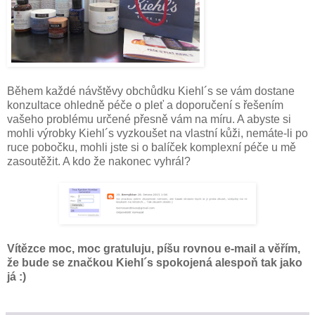
Během každé návštěvy obchůdku Kiehl´s se vám dostane
konzultace ohledně péče o pleť a doporučení s řešením
vašeho problému určené přesně vám na míru. A abyste si
mohli výrobky Kiehl´s vyzkoušet na vlastní kůži, nemáte-li po
ruce pobočku, mohli jste si o balíček komplexní péče u mě
zasoutěžit. A kdo že nakonec vyhrál?
Vítězce moc, moc gratuluju, píšu rovnou e-mail a věřím,
že bude se značkou Kiehl´s spokojená alespoň tak jako
já :)