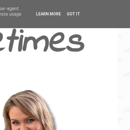
user-agent
erate usage
LEARN MORE
GOT IT
times