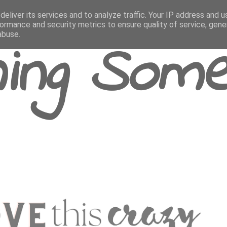
eliver its services and to analyze traffic. Your IP address and 
ormance and security metrics to ensure quality of service, gen
abuse.
ing Some