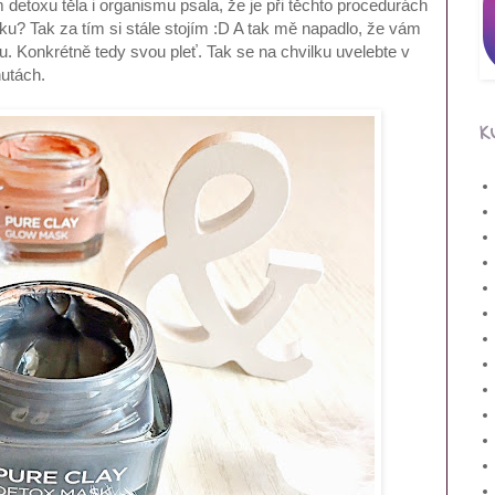
detoxu těla i organismu psala, že je při těchto procedurách
u? Tak za tím si stále stojím :D A tak mě napadlo, že vám
u. Konkrétně tedy svou pleť. Tak se na chvilku uvelebte v
nutách.
K