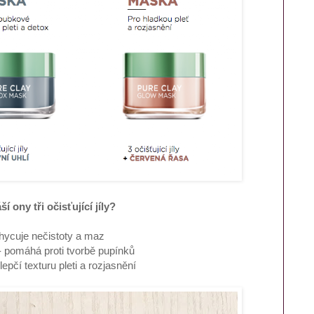
í ony tři očisťující jíly?
hycuje nečistoty a maz
omáhá proti tvorbě pupínků
pčí texturu pleti a rozjasnění