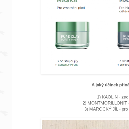
A jaký účinek přináš
1) KAOLIN - zac
2) MONTMORILLONIT - p
3) MAROCKÝ JÍL - pro le