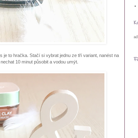
K
ad
e to hračka. Stačí si vybrat jednu ze tří variant, nanést na
F
, nechat 10 minut působit a vodou umýt.