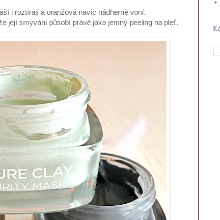
ší i roztírají a oranžová navíc nádherně voní.
že její smývání působí právě jako jemný peeling na pleť.
K