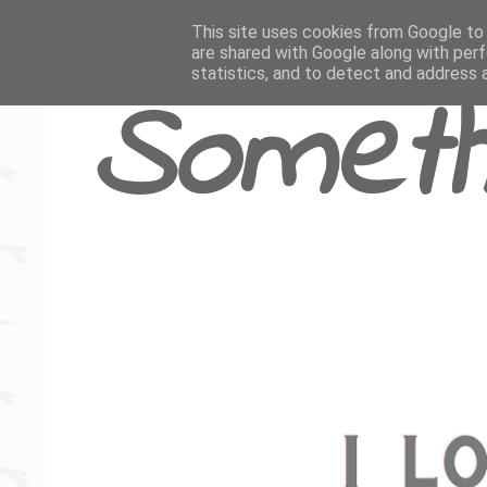
This site uses cookies from Google to d
are shared with Google along with perf
statistics, and to detect and address 
Someth