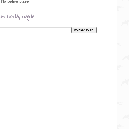
Na pálivé pizze
do hledá, najde