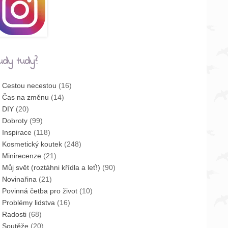
udy tudy?
Cestou necestou
(16)
Čas na změnu
(14)
DIY
(20)
Dobroty
(99)
Inspirace
(118)
Kosmetický koutek
(248)
Minirecenze
(21)
Můj svět (roztáhni křídla a leť!)
(90)
Novinařina
(21)
Povinná četba pro život
(10)
Problémy lidstva
(16)
Radosti
(68)
Soutěže
(20)