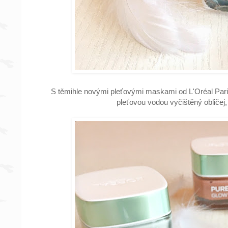
S těmihle novými pleťovými maskami od L'Oréal Paris j
pleťovou vodou vyčištěný obličej