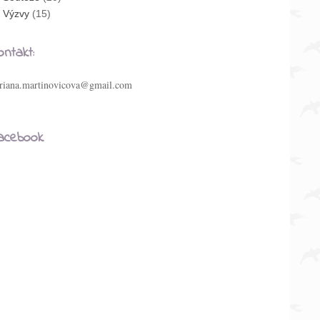
Výzvy
(15)
ontakt:
riana.martinovicova@gmail.com
acebook