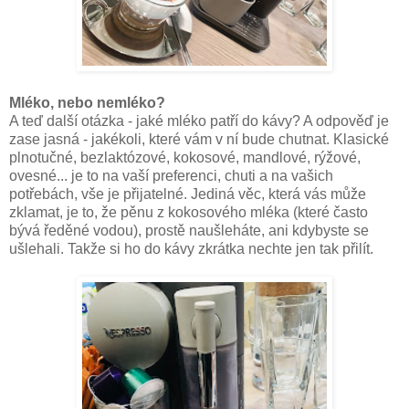
Mléko, nebo nemléko?
A teď další otázka - jaké mléko patří do kávy? A odpověď je
zase jasná - jakékoli, které vám v ní bude chutnat. Klasické
plnotučné, bezlaktózové, kokosové, mandlové, rýžové,
ovesné... je to na vaší preferenci, chuti a na vašich
potřebách, vše je přijatelné. Jediná věc, která vás může
zklamat, je to, že pěnu z kokosového mléka (které často
bývá ředěné vodou), prostě naušleháte, ani kdybyste se
ušlehali. Takže si ho do kávy zkrátka nechte jen tak přilít.