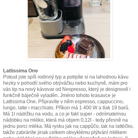
Lattissima One
Pokud jste spíš rodinný typ a potrpíte si na lahodnou kávu
hezky v pohodlí svého obýváčku nebo kuchyně, mám pro
vás tip na nový kávovar od Nespresso, který je designově i
funkčně báječně vyladěn. Jméno tohoto krasavce je
Lattissima One. Připravíte v něm espresso, cappuccino,
lungo, latte i macchiato. Příkon má 1 400 W a tlak 19 barů.
Má 1l nádržku na vodu, a co je fakt super - odnímatelnou
nádobku na mléko, která má objem 0,12l - tedy přesně na
jednu porci mléka. Má rysku jak na cappůčo, tak na lattéčko,
takže zabráníte jinak celkem obvyklému plýtvání mlékem