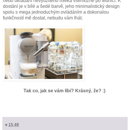
nebo ukládání nevyužitého mléka všemožně po lednici. K
dostání je v bílé a šedé barvě, jeho minimalistický design
spolu s mega jednoduchým ovládáním a dokonalou
funkčností mě dostal, nebudu vám lhát.
Tak co, jak se vám líbí? Krásný, že? :)
v
15:48