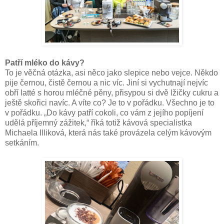
Patří mléko do kávy?
To je věčná otázka, asi něco jako slepice nebo vejce. Někdo
pije černou, čistě černou a nic víc. Jiní si vychutnají nejvíc
obří latté s horou mléčné pěny, přisypou si dvě lžičky cukru a
ještě skořici navíc. A víte co? Je to v pořádku. Všechno je to
v pořádku. „Do kávy patří cokoli, co vám z jejího popíjení
udělá příjemný zážitek,“ říká totiž kávová specialistka
Michaela Illiková, která nás také provázela celým kávovým
setkáním.