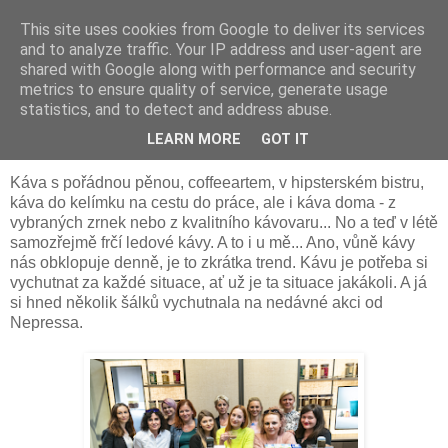
This site uses cookies from Google to deliver its services
Something Sometimes
and to analyze traffic. Your IP address and user-agent are
shared with Google along with performance and security
metrics to ensure quality of service, generate usage
statistics, and to detect and address abuse.
čtvrtek 21. června 2018
Nespresso: Káva jako trend
LEARN MORE
GOT IT
Káva s pořádnou pěnou, coffeeartem, v hipsterském bistru,
káva do kelímku na cestu do práce, ale i káva doma - z
vybraných zrnek nebo z kvalitního kávovaru... No a teď v létě
samozřejmě frčí ledové kávy. A to i u mě... Ano, vůně kávy
nás obklopuje denně, je to zkrátka trend. Kávu je potřeba si
vychutnat za každé situace, ať už je ta situace jakákoli. A já
si hned několik šálků vychutnala na nedávné akci od
Nepressa.