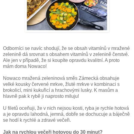
Odborníci se navíc shodují, že se obsah vitamínů v mražené
zelenině dá srovnat s obsahem vitamínů v zelenině čerstvé.
Ale jen v případě, že si koupíte opravdu kvalitní. A proto
mám doma Nowaco!
Nowaco mražená zeleninová směs Zámecká obsahuje
velké kousky červené mrkve, žluté mrkve v kombinaci s
brokolicí, mini kukuřicí a hrachovými lusky. K masům a
hlavně pak k rybě ji naprosto miluju!
U filetů oceňuji, že v nich nejsou kosti, ryba je rychle hotová
a je opravdu lahodná, jemná, dobře se dochucuje a báječně
se hodí k rychlé a zdravé večeři.
Jak na rychlou večeři hotovou do 30 minut?