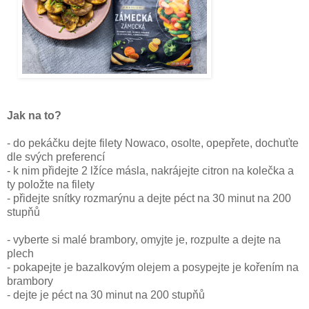
Jak na to?
- do pekáčku dejte filety Nowaco, osolte, opepřete, dochuťte
dle svých preferencí
- k nim přidejte 2 lžíce másla, nakrájejte citron na kolečka a
ty položte na filety
- přidejte snítky rozmarýnu a dejte péct na 30 minut na 200
stupňů
- vyberte si malé brambory, omyjte je, rozpulte a dejte na
plech
- pokapejte je bazalkovým olejem a posypejte je kořením na
brambory
- dejte je péct na 30 minut na 200 stupňů