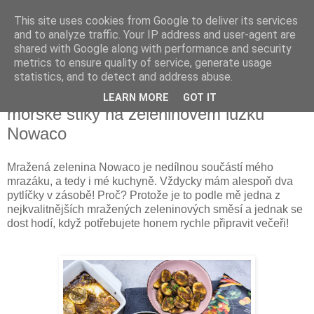
This site uses cookies from Google to deliver its services
Something Sometimes
and to analyze traffic. Your IP address and user-agent are
shared with Google along with performance and security
metrics to ensure quality of service, generate usage
statistics, and to detect and address abuse.
pondělí 21. března 2022
Super rychlá večeře: recept na filet z
LEARN MORE
GOT IT
mořské štiky na zeleninovém lůžku
Nowaco
Mražená zelenina Nowaco je nedílnou součástí mého
mrazáku, a tedy i mé kuchyně. Vždycky mám alespoň dva
pytlíčky v zásobě! Proč? Protože je to podle mě jedna z
nejkvalitnějších mražených zeleninových směsí a jednak se
dost hodí, když potřebujete honem rychle připravit večeři!