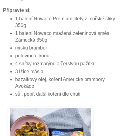
Připravte si:
1 balení Nowaco Premium filety z mořské štiky
350g
1 balení Nowaco mražená zeleninová směs
Zámecká 350g
misku brambor
polovinu citronu
4 snítky rozmarýnu a čerstvou pažitku
3 lžíce másla
bazalkový olej, koření Americké brambory
Avokádo
sůl, pepř, další koření dle chuti