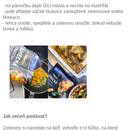
- na pánvičku dejte lžíci másla a nechte ho rozehřát
- poté přidejte sáček hluboce zamražené zeleninové směsi
Nowaco
- lehce osolte, opepřete a zeleninu smažte, dokud nebude
horká a měkká
Jak večeři podávat?
Zeleninu si nandejte na talíř, vytvořte z ní lůžko, na které