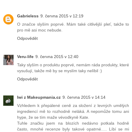
Gabrieless
9. června 2015 v 12:19
O značce slyším poprvé. Mám také citlivější pleť, takže to
pro mě asi moc nebude.
Odpovědět
Veru-life
9. června 2015 v 12:40
Taky slyším o produktu poprvé, nemám ráda produkty, které
vysušují, takže mě by se myslím taky nelíbil :)
Odpovědět
Iwi z Makeupmania.cz
9. června 2015 v 14:14
Vzhledem k přepálené ceně za složení z levných umělých
ingrediencí mě to rozhodně neláká. A nepomůže tomu ani
hype, že se tím maže vévodkyně Kate.
Tuhle značku jsem na blozích nedávno potkala hodně
často, mnohé recenze byly takové opatrné..... Líbí se mi