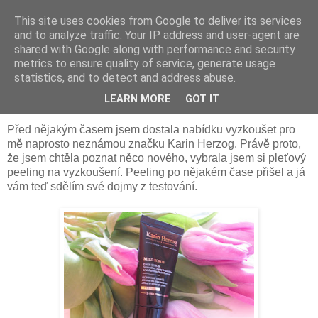
This site uses cookies from Google to deliver its services
Something Sometimes
and to analyze traffic. Your IP address and user-agent are
shared with Google along with performance and security
metrics to ensure quality of service, generate usage
statistics, and to detect and address abuse.
úterý 9. června 2015
Recenze: Karin Herzog mild scrub
LEARN MORE
GOT IT
Před nějakým časem jsem dostala nabídku vyzkoušet pro
mě naprosto neznámou značku Karin Herzog. Právě proto,
že jsem chtěla poznat něco nového, vybrala jsem si pleťový
peeling na vyzkoušení. Peeling po nějakém čase přišel a já
vám teď sdělím své dojmy z testování.