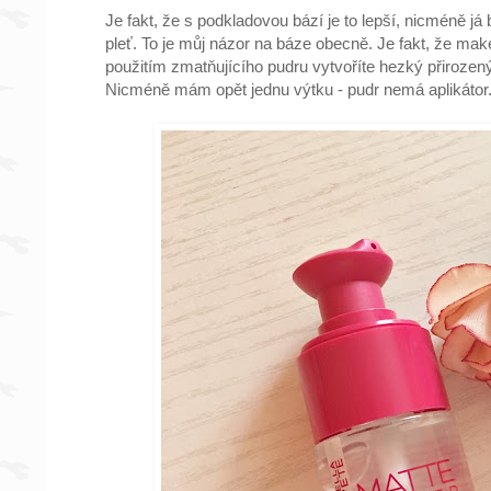
Je fakt, že s podkladovou bází je to lepší, nicméně já
pleť. To je můj názor na báze obecně. Je fakt, že mak
použitím zmatňujícího pudru vytvoříte hezký přirozený
Nicméně mám opět jednu výtku - pudr nemá aplikátor