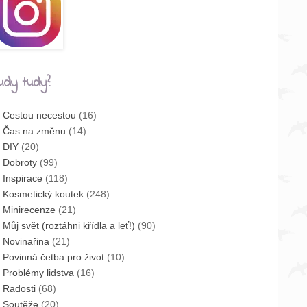
udy tudy?
Cestou necestou
(16)
Čas na změnu
(14)
DIY
(20)
Dobroty
(99)
Inspirace
(118)
Kosmetický koutek
(248)
Minirecenze
(21)
Můj svět (roztáhni křídla a leť!)
(90)
Novinařina
(21)
Povinná četba pro život
(10)
Problémy lidstva
(16)
Radosti
(68)
Soutěže
(20)