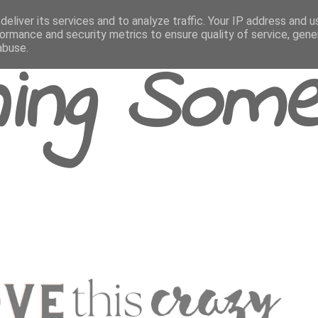
eliver its services and to analyze traffic. Your IP address and 
ormance and security metrics to ensure quality of service, gen
abuse.
ing Some