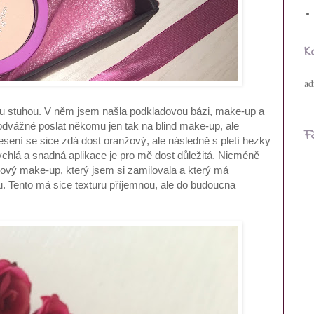
K
ad
ou stuhou. V něm jsem našla podkladovou bázi, make-up a
odvážné poslat někomu jen tak na blind make-up, ale
F
sení se sice zdá dost oranžový, ale následně s pletí hezky
ychlá a snadná aplikace je pro mě dost důležitá. Nicméně
mový make-up, který jsem si zamilovala a který má
ou. Tento má sice texturu příjemnou, ale do budoucna