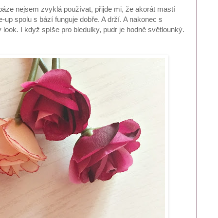
 báze nejsem zvyklá používat, přijde mi, že akorát mastí
e-up spolu s bází funguje dobře. A drží. A nakonec s
 look. I když spíše pro bledulky, pudr je hodně světlounký.
.