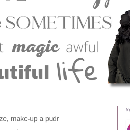
I
áze, make-up a pudr