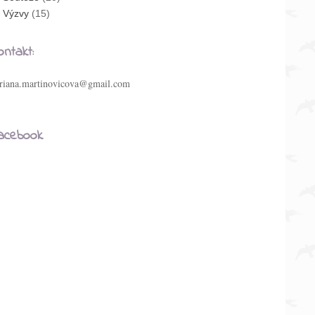
Výzvy
(15)
ontakt:
riana.martinovicova@gmail.com
acebook