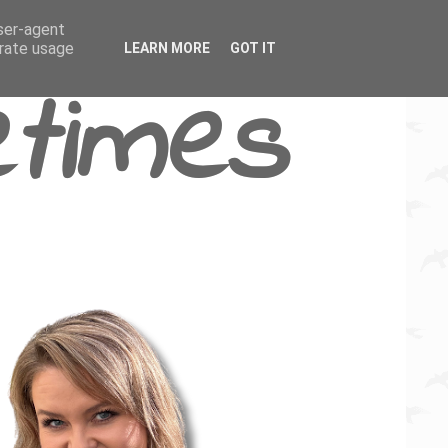
user-agent
erate usage
LEARN MORE
GOT IT
times