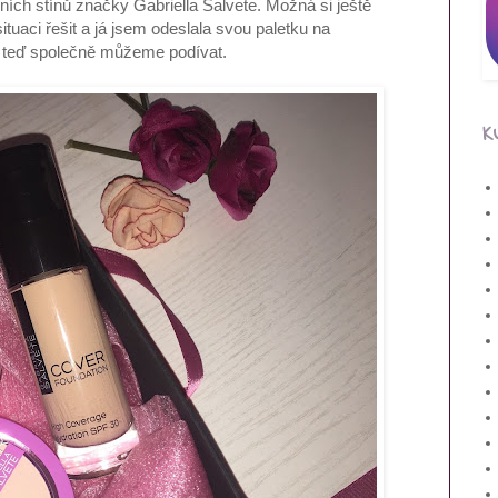
ních stínů značky Gabriella Salvete. Možná si ještě
tuaci řešit a já jsem odeslala svou paletku na
se teď společně můžeme podívat.
K