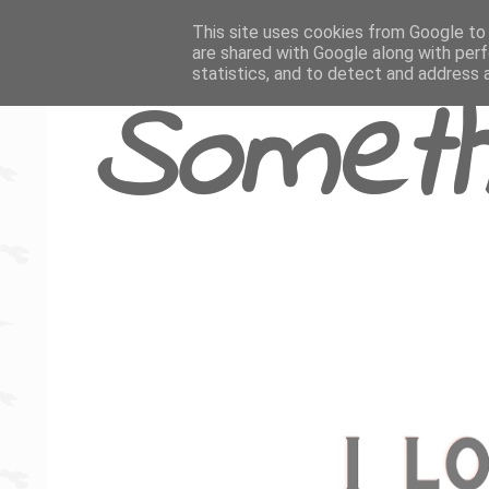
This site uses cookies from Google to d
are shared with Google along with perf
statistics, and to detect and address 
Someth