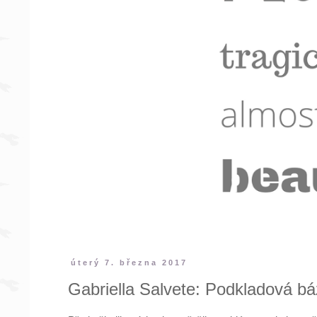
úterý 7. března 2017
Gabriella Salvete: Podkladová b