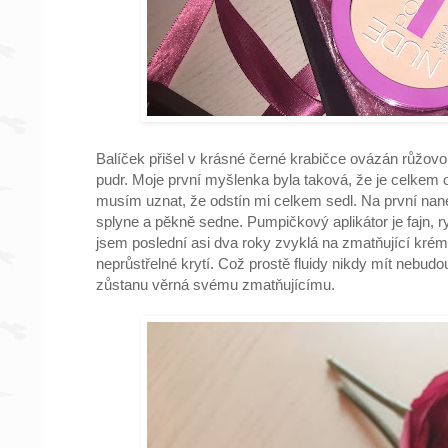
Balíček přišel v krásné černé krabičce ovázán růžov
pudr. Moje první myšlenka byla taková, že je celkem 
musím uznat, že odstín mi celkem sedl. Na první nane
splyne a pěkně sedne. Pumpičkový aplikátor je fajn, r
jsem poslední asi dva roky zvyklá na zmatňující kré
neprůstřelné krytí. Což prostě fluidy nikdy mít nebud
zůstanu věrná svému zmatňujícímu.