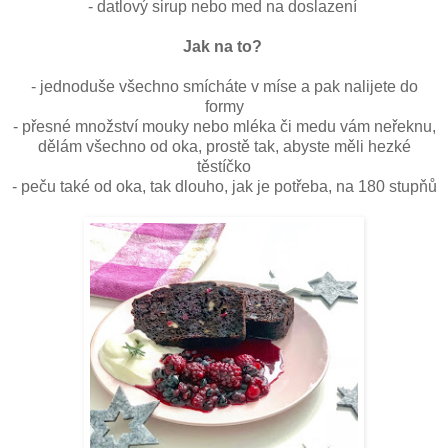
- datlový sirup nebo med na doslazení
Jak na to?
- jednoduše všechno smícháte v míse a pak nalijete do
formy
- přesné množství mouky nebo mléka či medu vám neřeknu,
dělám všechno od oka, prostě tak, abyste měli hezké
těstíčko
- peču také od oka, tak dlouho, jak je potřeba, na 180 stupňů