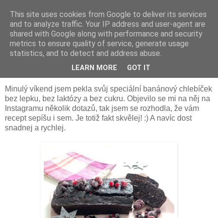
This site uses cookies from Google to deliver its services
Something Sometimes
and to analyze traffic. Your IP address and user-agent are
shared with Google along with performance and security
metrics to ensure quality of service, generate usage
statistics, and to detect and address abuse.
sobota 2. února 2019
Banánový chlebíček s horkým ovocem
LEARN MORE
GOT IT
Minulý víkend jsem pekla svůj speciální banánový chlebíček
bez lepku, bez laktózy a bez cukru. Objevilo se mi na něj na
Instagramu několik dotazů, tak jsem se rozhodla, že vám
recept sepíšu i sem. Je totiž fakt skvělej! :) A navíc dost
snadnej a rychlej.