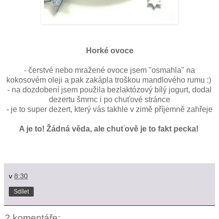
Horké ovoce
- čerstvé nebo mražené ovoce jsem "osmahla" na
kokosovém oleji a pak zakápla troškou mandlového rumu :)
- na dozdobení jsem použila bezlaktózový bílý jogurt, dodal
dezertu šmrnc i po chuťové stránce
- je to super dezert, který vás takhle v zimě příjemně zahřeje
A je to! Žádná věda, ale chuťově je to fakt pecka!
v
8:30
Sdílet
2 komentáře: