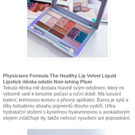
Physicians Formula The Healthy Lip Velvet Liquid
Lipstick rtěnka odstín Noir-ishing Plum
Tekutá rtěnka mě dostala hlavně svým odstínem, který mi
výborně sedí k tomuhle počasí a roční době. Má luxusní
balení, krémovou texturu a přesný aplikátor. Barva je sytá a
díky bohatému obsahu pigmentů dlouho vydrží. Ultra-
hydratační složení s kyselinou hyaluronovou a avokádovým
olejem zvláčňuje rty, takže nehrozí vysušení ani popraskání.