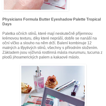
Physicians Formula Butter Eyeshadow Palette Tropical
Days
Paletka očních stínů, které mají neskutečně příjemnou
krémovou texturu, díky které nepráší, dobře se nanáší na
oční víčko a slouho na něm drží. Balení kombinuje 12
matných a třpytivých stínů, všechny s přírodním složením.
Základem jsou výživná rostlinná másla murumuru, tucuma z
plodů jihoamerických palem a kakaové máslo.