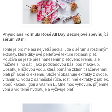
Physicians Formula Rosé All Day Bezolejové zpevňující
sérum 30 ml
Tohle je pro mě asi největší pecka. Jde o sérum s rostlinnými
extrakty, které díky své perleťové textuře rozjasní pleť.
Používá se ještě přes nanesením pleťového krému, ale
můžete si ho dát i jako podkladovou bázi pod make-up.
Obsahuje růžovou vodu, která pomáhá zklidnit začervenání
pleti při akné či ekzému. Složení obsahuje extrakty z ovoce,
vitamín C, vodu z damašské růže, rostlinné extrakty z jablek,
plodů kakadu, goji a vitamin E. Mně moc vyhovuje, příjemně
voní a viditelně hydratuje a vyživuje pleť.