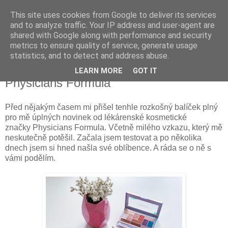
This site uses cookies from Google to deliver its services
Something Sometimes
and to analyze traffic. Your IP address and user-agent are
shared with Google along with performance and security
metrics to ensure quality of service, generate usage
statistics, and to detect and address abuse.
úterý 10. prosince 2019
Testuji: Dekorativní kosmetiku
LEARN MORE
GOT IT
Physicians Formula
Před nějakým časem mi přišel tenhle rozkošný balíček plný
pro mě úplných novinek od lékárenské kosmetické
značky Physicians Formula. Včetně milého vzkazu, který mě
neskutečně potěšil. Začala jsem testovat a po několika
dnech jsem si hned našla své oblíbence. A ráda se o ně s
vámi podělím.