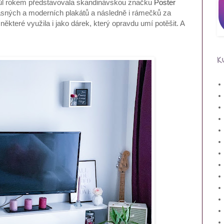
půl rokem představovala skandinávskou značku
Poster
rásných a moderních plakátů a následně i rámečků za
které využila i jako dárek, který opravdu umí potěšit. A
K