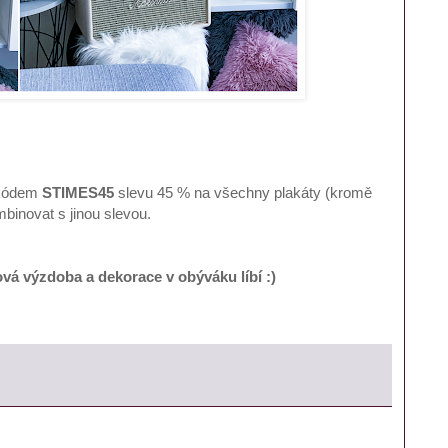
s kódem
STIMES45
slevu 45 % na všechny plakáty (kromě
ombinovat s jinou slevou.
ová výzdoba a dekorace v obýváku líbí :)