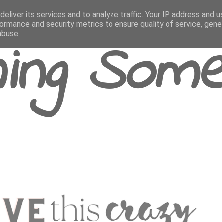
eliver its services and to analyze traffic. Your IP address and 
ormance and security metrics to ensure quality of service, gen
abuse.
ing Some