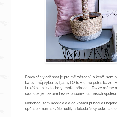
Barevná vyladěnost je pro mě zásadní, a když jsem pa
barev, můj výběr byl jasný! O to víc mě potěšilo, že i
Lukášovi blízká - hory, moře, příroda... Takže máme 
čas, což je i takové hezké připomenutí našich společn
Nakonec jsem neodolala a do košíku přihodila i nějak
opět se k nám skvěle hodily a fotoobrázky dokonale do