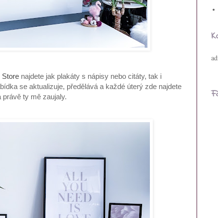
K
ad
 Store
najdete jak plakáty s nápisy nebo citáty, tak i
abídka se aktualizuje, předělává a každé úterý zde najdete
F
a právě ty mě zaujaly.