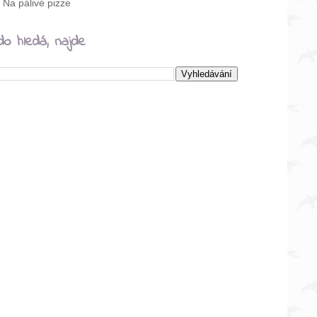
Na pálivé pizze
do hledá, najde