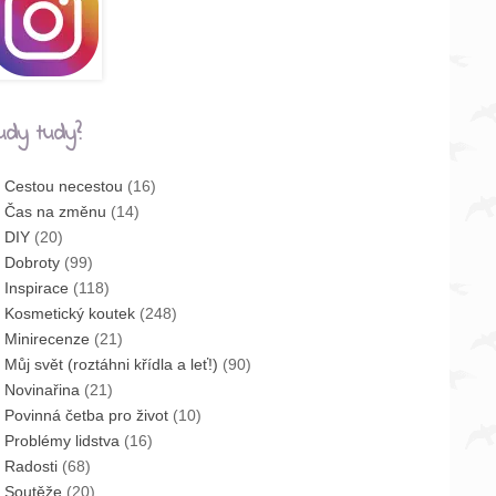
udy tudy?
Cestou necestou
(16)
Čas na změnu
(14)
DIY
(20)
Dobroty
(99)
Inspirace
(118)
Kosmetický koutek
(248)
Minirecenze
(21)
Můj svět (roztáhni křídla a leť!)
(90)
Novinařina
(21)
Povinná četba pro život
(10)
Problémy lidstva
(16)
Radosti
(68)
Soutěže
(20)