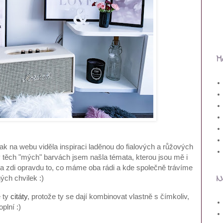
M
k na webu viděla inspiraci laděnou do fialových a růžových
 v těch "mých" barvách jsem našla témata, kterou jsou mě i
na zdi opravdu to, co máme oba rádi a kde společně trávíme
N
ých chvilek :)
é ty
citáty
, protože ty se dají kombinovat vlastně s čímkoliv,
plní :)