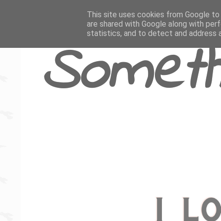
This site uses cookies from Google to d
are shared with Google along with perf
statistics, and to detect and address 
Someth