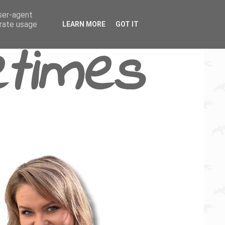
user-agent
erate usage
LEARN MORE
GOT IT
times