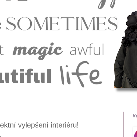
I
ktní vylepšení interiéru!