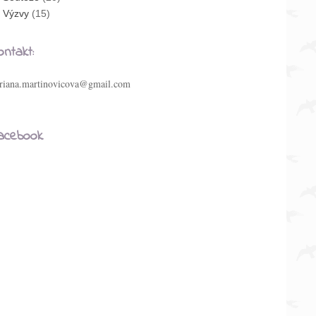
Výzvy
(15)
ontakt:
riana.martinovicova@gmail.com
acebook