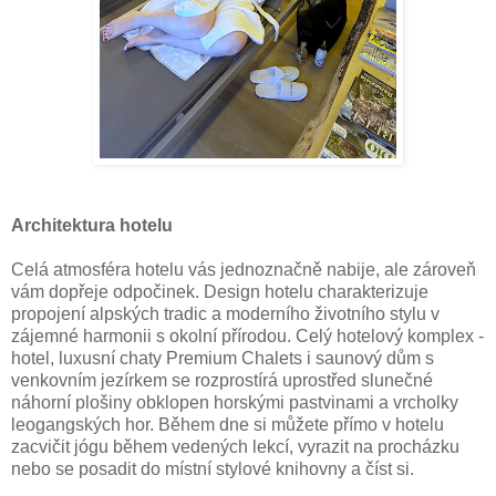
Architektura hotelu
Celá atmosféra hotelu vás jednoznačně nabije, ale zároveň
vám dopřeje odpočinek. Design hotelu charakterizuje
propojení alpských tradic a moderního životního stylu v
zájemné harmonii s okolní přírodou. Celý hotelový komplex -
hotel, luxusní chaty Premium Chalets i saunový dům s
venkovním jezírkem se rozprostírá uprostřed slunečné
náhorní plošiny obklopen horskými pastvinami a vrcholky
leogangských hor. Během dne si můžete přímo v hotelu
zacvičit jógu během vedených lekcí, vyrazit na procházku
nebo se posadit do místní stylové knihovny a číst si.