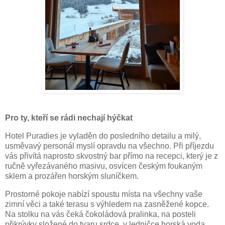
Pro ty, kteří se rádi nechají hýčkat
Hotel Puradies je vyladěn do posledního detailu a milý,
usměvavý personál myslí opravdu na všechno. Při příjezdu
vás přivítá naprosto skvostný bar přímo na recepci, který je z
ručně vyřezávaného masivu, osvícen českým foukaným
sklem a prozářen horským sluníčkem.
Prostorné pokoje nabízí spoustu místa na všechny vaše
zimní věci a také terasu s výhledem na zasněžené kopce.
Na stolku na vás čeká čokoládová pralinka, na posteli
přikrývky složené do tvaru srdce, v ledničce horská voda,