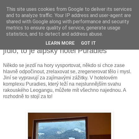
This site uses cookies from Google to deliver its services
Something Sometimes
and to analyze traffic. Your IP address and user-agent are
shared with Google along with performance and security
metrics to ensure quality of service, generate usage
statistics, and to detect and address abuse.
středa 1. února 2023
Relax, sjezdovky na dosah ruky a skvělé
LEARN MORE
GOT IT
jídlo, to je alpský hotel Puradies
Někdo se jezdí na hory vysportovat, někdo si chce zase
hlavně odpočinout, zrelaxovat se, zregenerovat tělo i mysl.
Jiní se vypravují za zajímavými zážitky. V hotelovém
komplexu Puradies, který leží na nejslunnějším svahu
rakouského Leogangu, můžete mít všechno najednou. A
rozhodně to stojí za to!