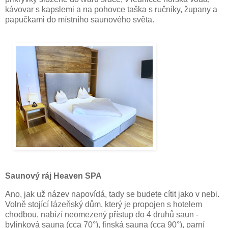
kávovar s kapslemi a na pohovce taška s ručníky, župany a
papučkami do místního saunového světa.
Saunový ráj Heaven SPA
Ano, jak už název napovídá, tady se budete cítit jako v nebi.
Volně stojící lázeňský dům, který je propojen s hotelem
chodbou, nabízí neomezený přístup do 4 druhů saun -
bylinková sauna (cca 70°), finská sauna (cca 90°), parní