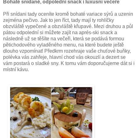
Bohaté snídaně, odpolední snack i luxusní večeře
Při snídani tady oceníte kromě bohaté variace sýrů a uzenin
zejména pečivo. Jak to jen říct, tady mají ty rohlíčky
obzvláště vypečené a obzvláště křupavé. Mezi druhou a půl
pátou odpolední si můžete zajít na aprés-ski snack a
následně už se těšíte na večeři, která se podává formou
pětichodového vyladěného menu, na které budete ještě
dlouho vzpomínat! Předkrm rozehraje vaše chuťové buňky,
polévka vás zahřeje, hlavní chod vás okouzlí a dezert se
vám postará o sladké sny. K tomu vám doporučujeme dát si i
místní kávu.